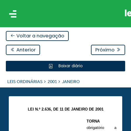
Voltar a navegação
Anterior
Próximo
Baixar diário
IS
LEIS ORDINÁRIAS
2001
JANEIRO
ES
LEI N.º 2.636, DE 11 DE JANEIRO DE 2001
TORNA
obrigatório a