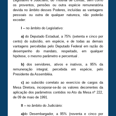
Legislativo e Judiciário, do Tribunal de Contas, bem como
os proventos, pensões ou outra espécie remuneratória
devida no âmbito desses Poderes, incluídas as vantagens
pessoais ou outra de qualquer natureza, não poderão
exceder:
I –
no âmbito do Legislativo:
a)
do Deputado Estadual, a 75% (setenta e cinco por
cento) do subsídio, em espécie, e de todas as demais
vantagens percebidas pelo Deputado Federal em razão do
desempenho do mandato, respeitado, em qualquer
hipótese, o mesmo parâmetro e percentual .
b)
dos servidores, ativos e inativos, a 95% da
remuneração integral, percebida em espécie, pelo
Presidente da Assembléia.
c)
ao subsídio correlato ao exercício de cargos da
Mesa Diretora, incorporar-se-ão os valores decorrentes da
aplicação dos parâmetros contidos no Ato da Mesa nº 222,
de 09 de maio de 1991.
II –
no âmbito do Judiciário:
a)
do Desembargador, a 95% (noventa e cinco por