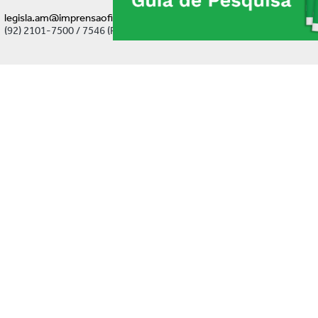
legisla.am@imprensaoficial.am.gov.br
(92) 2101-7500 / 7546 (Ramal)