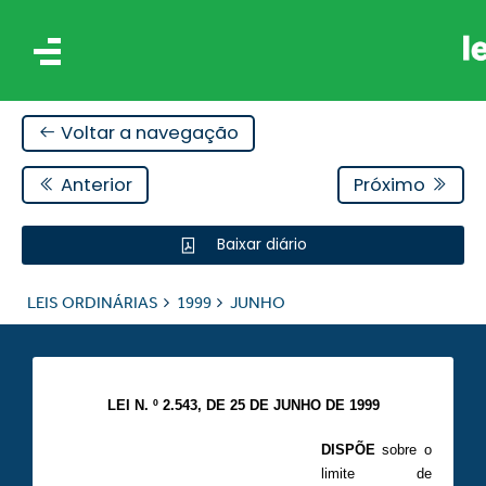
Voltar a navegação
Anterior
Próximo
Baixar diário
IS
LEIS ORDINÁRIAS
1999
JUNHO
ES
LEI N. º 2.543, DE 25 DE JUNHO DE 1999
DISPÕE
sobre o
limite de