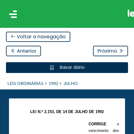
Voltar a navegação
Anterior
Próximo
Baixar diário
IS
LEIS ORDINÁRIAS
1992
JULHO
ES
LEI N.º 2.153, DE 14 DE JULHO DE 1992
CORRIGE
o
vencimento dos