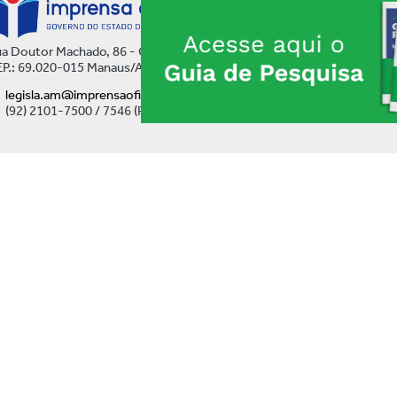
a Doutor Machado, 86 - Centro
P.: 69.020-015 Manaus/AM
legisla.am@imprensaoficial.am.gov.br
(92) 2101-7500 / 7546 (Ramal)