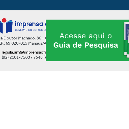
a Doutor Machado, 86 - Centro
P.: 69.020-015 Manaus/AM
legisla.am@imprensaoficial.am.gov.br
(92) 2101-7500 / 7546 (Ramal)