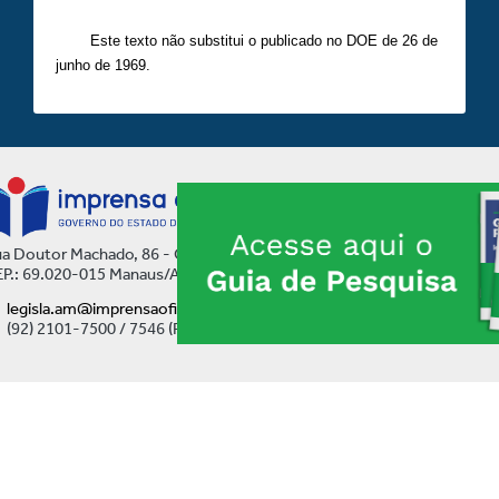
Este texto não substitui o publicado no DOE de 26 de
junho de 1969.
a Doutor Machado, 86 - Centro
P.: 69.020-015 Manaus/AM
legisla.am@imprensaoficial.am.gov.br
(92) 2101-7500 / 7546 (Ramal)