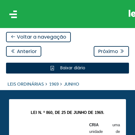
Voltar a navegação
Anterior
Próximo
Baixar diário
IS
LEIS ORDINÁRIAS
1969
JUNHO
ES
LEI N. º 860, DE 25 DE JUNHO DE 1969.
CRIA
uma
unidade de