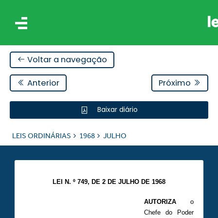
Voltar a navegação
Anterior
Próximo
Baixar diário
IS
LEIS ORDINÁRIAS
1968
JULHO
ES
LEI N. º 749, DE 2 DE JULHO DE 1968
AUTORIZA
o
Chefe do Poder