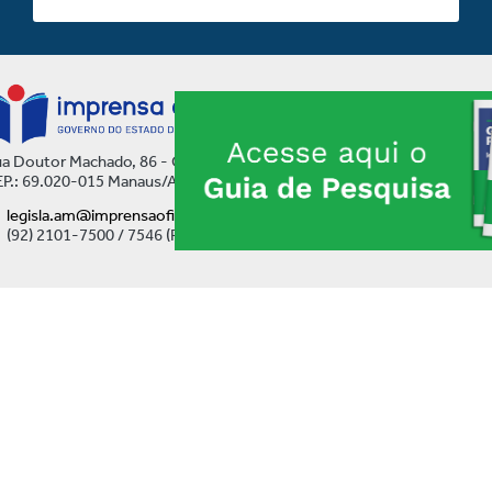
a Doutor Machado, 86 - Centro
P.: 69.020-015 Manaus/AM
legisla.am@imprensaoficial.am.gov.br
(92) 2101-7500 / 7546 (Ramal)