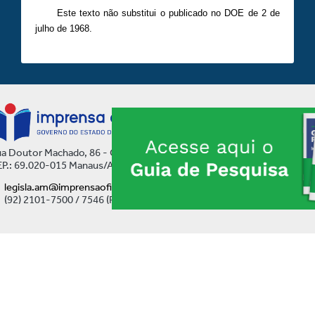
Este texto não substitui o publicado no DOE de 2 de
julho de 1968.
a Doutor Machado, 86 - Centro
P.: 69.020-015 Manaus/AM
legisla.am@imprensaoficial.am.gov.br
(92) 2101-7500 / 7546 (Ramal)