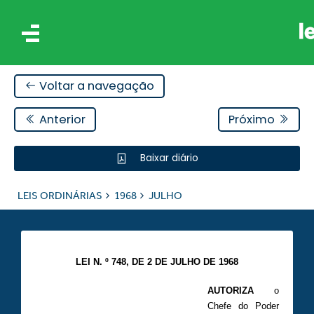
Voltar a navegação
Anterior
Próximo
Baixar diário
IS
LEIS ORDINÁRIAS
1968
JULHO
ES
LEI N. º 748, DE 2 DE JULHO DE 1968
AUTORIZA
o
Chefe do Poder