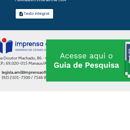
Texto integral
a Doutor Machado, 86 - Centro
P.: 69.020-015 Manaus/AM
legisla.am@imprensaoficial.am.gov.br
(92) 2101-7500 / 7546 (Ramal)