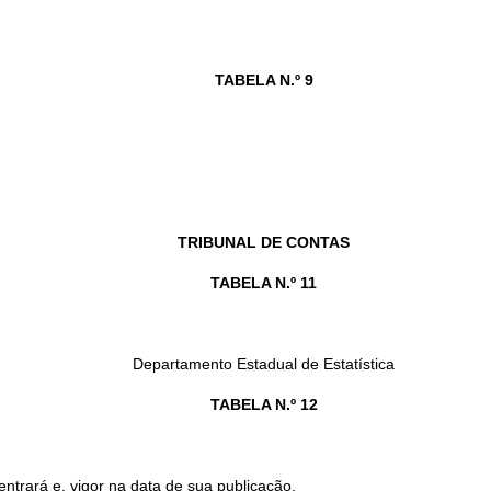
TABELA N.º 9
TRIBUNAL DE CONTAS
TABELA N.º 11
Departamento Estadual de Estatística
TABELA N.º 12
ntrará e, vigor na data de sua publicação.