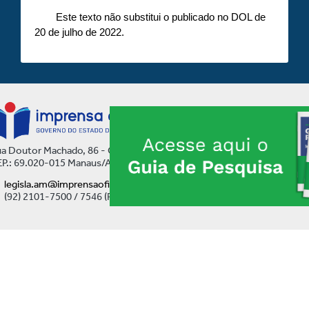
Este texto não substitui o publicado no DOL de
20 de julho de 2022.
a Doutor Machado, 86 - Centro
P.: 69.020-015 Manaus/AM
legisla.am@imprensaoficial.am.gov.br
(92) 2101-7500 / 7546 (Ramal)