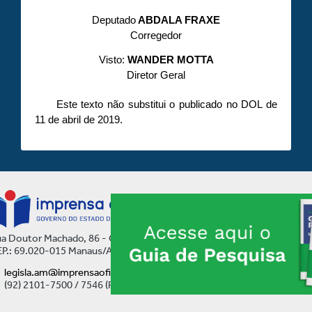
Deputado
ABDALA FRAXE
Corregedor
Visto:
WANDER MOTTA
Diretor Geral
Este texto não substitui o publicado no DOL de
11 de abril de 2019.
a Doutor Machado, 86 - Centro
P.: 69.020-015 Manaus/AM
legisla.am@imprensaoficial.am.gov.br
(92) 2101-7500 / 7546 (Ramal)