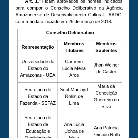
Art. 1.º
Ficam aprovados os nomes indicados
para compor o Conselho Deliberativo da Agência
Amazonense de Desenvolvimento Cultural - AADC,
com mandato iniciado em 26 de março de 2018.
Conselho Deliberativo
Membros
Membros
Representação
Titulares
Suplentes
Universidade do
Carmem
Jhon Weiner
Estado do
Lúcia Meira
de Castro
Amazonas - UEA
Arce
Maria da
Secretaria de
Scot Maclayd
Conceição
Estado da
Rolim de
Guerreiro da
Fazenda - SEFAZ
Lima
Silva
Secretaria de
Estado de
Ana Lúcia
Ana Patrícia
Educação e
Uchoa de
Peinado Rolla
Qualidade do
Melo