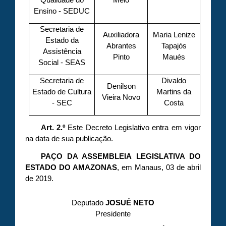
Ensino - SEDUC
Secretaria de
Auxiliadora
Maria Lenize
Estado da
Abrantes
Tapajós
Assistência
Pinto
Maués
Social - SEAS
Secretaria de
Divaldo
Denilson
Estado de Cultura
Martins da
Vieira Novo
- SEC
Costa
Art. 2.º
Este Decreto Legislativo entra em vigor
na data de sua publicação.
PAÇO DA ASSEMBLEIA LEGISLATIVA DO
ESTADO DO AMAZONAS
, em Manaus, 03 de abril
de 2019.
Deputado
JOSUÉ NETO
Presidente