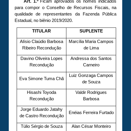
Art. 1.º
Ficam aprovados os nomes indicados
para compor o Conselho de Recursos Fiscais, na
qualidade de representantes da Fazenda Pública
Estadual, no biênio 2019/2020.
TITULAR
SUPLENTE
Alísio Claúdio Barbosa
Marcília Maria Campos
Ribeiro Recondução
de Lima
Davino Oliveira Lopes
Andressa dos Santos
Recondução
Carneiro
Luiz Gonzaga Campos
Eva Simone Tuma Chã
de Souza
Hisashi Toyoda
Valdir Rodrigues
Recondução
Barbosa
Jorge Eduardo Jatahy
Enéias Ferreira Furtado
de Castro Recondução
Túlio Sérgio de Souza
Alan César Monteiro