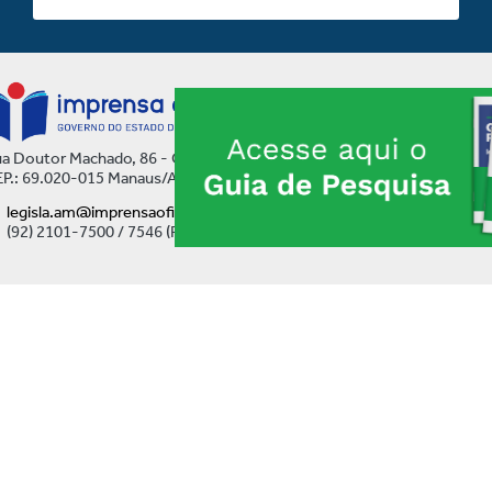
a Doutor Machado, 86 - Centro
P.: 69.020-015 Manaus/AM
legisla.am@imprensaoficial.am.gov.br
(92) 2101-7500 / 7546 (Ramal)