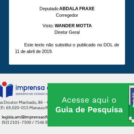
Deputado
ABDALA FRAXE
Corregedor
Visto:
WANDER MOTTA
Diretor Geral
Este texto não substitui o publicado no DOL de
11 de abril de 2019.
a Doutor Machado, 86 - Centro
P.: 69.020-015 Manaus/AM
legisla.am@imprensaoficial.am.gov.br
(92) 2101-7500 / 7546 (Ramal)