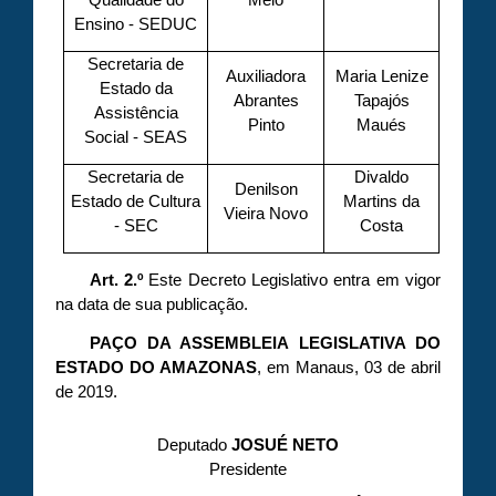
Ensino - SEDUC
Secretaria de
Auxiliadora
Maria Lenize
Estado da
Abrantes
Tapajós
Assistência
Pinto
Maués
Social - SEAS
Secretaria de
Divaldo
Denilson
Estado de Cultura
Martins da
Vieira Novo
- SEC
Costa
Art. 2.º
Este Decreto Legislativo entra em vigor
na data de sua publicação.
PAÇO DA ASSEMBLEIA LEGISLATIVA DO
ESTADO DO AMAZONAS
, em Manaus, 03 de abril
de 2019.
Deputado
JOSUÉ NETO
Presidente