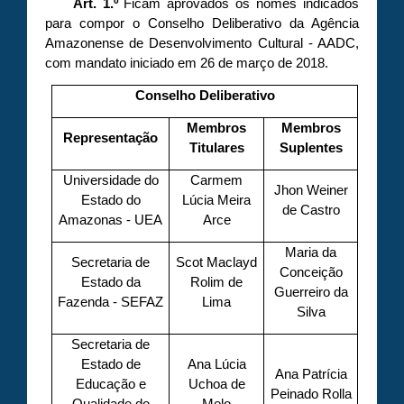
Art. 1.º
Ficam aprovados os nomes indicados
para compor o Conselho Deliberativo da Agência
Amazonense de Desenvolvimento Cultural - AADC,
com mandato iniciado em 26 de março de 2018.
Conselho Deliberativo
Membros
Membros
Representação
Titulares
Suplentes
Universidade do
Carmem
Jhon Weiner
Estado do
Lúcia Meira
de Castro
Amazonas - UEA
Arce
Maria da
Secretaria de
Scot Maclayd
Conceição
Estado da
Rolim de
Guerreiro da
Fazenda - SEFAZ
Lima
Silva
Secretaria de
Estado de
Ana Lúcia
Ana Patrícia
Educação e
Uchoa de
Peinado Rolla
Qualidade do
Melo