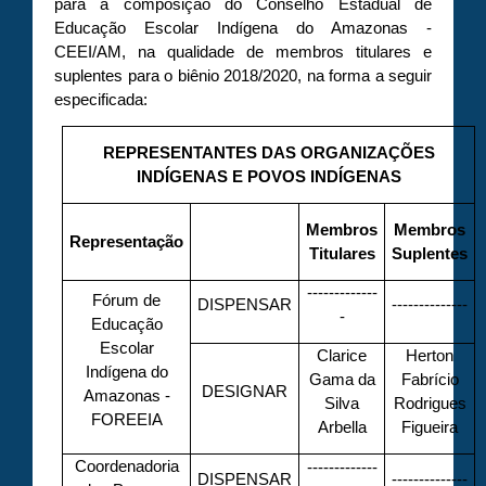
para a composição do Conselho Estadual de
Educação Escolar Indígena do Amazonas -
CEEI/AM, na qualidade de membros titulares e
suplentes para o biênio 2018/2020, na forma a seguir
especificada:
REPRESENTANTES DAS ORGANIZAÇÕES
INDÍGENAS E POVOS INDÍGENAS
Membros
Membros
Representação
Titulares
Suplentes
-------------
Fórum de
DISPENSAR
--------------
-
Educação
Escolar
Clarice
Herton
Indígena do
Gama da
Fabrício
DESIGNAR
Amazonas -
Silva
Rodrigues
FOREEIA
Arbella
Figueira
Coordenadoria
-------------
DISPENSAR
--------------