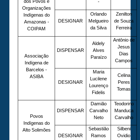
dos Povos e
-
Organizações
Orlando
Zenilton
Indígenas do
DESIGNAR
Melgueiro
de Souza
Amazonas -
da Silva
Ferreira
COIPAM
Antônio de
Aldely
Jesus
DISPENSAR
Alves
Dias
Associação
Paraízo
Campos
Indígena de
Barcelos -
Maria
Celina
ASIBA
Lucilene
DESIGNAR
Peres
Lourenço
Tomas
Fidelis
Damião
Teodorino
DISPENSAR
Carvalho
Manduca
Povos
Neto
Carvalho
Indígenas do
Sebastião
Silbeni
Alto Solimões
DESIGNAR
Ramos
Ovidio