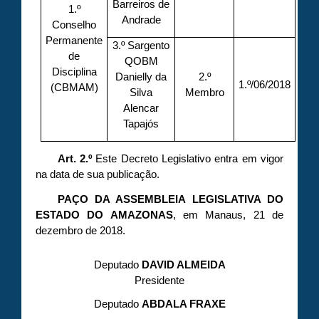
Barreiros de
1.º
Andrade
Conselho
Permanente
3.º Sargento
de
QOBM
Disciplina
Danielly da
2.º
1.º/06/2018
(CBMAM)
Silva
Membro
Alencar
Tapajós
Art. 2.º
Este Decreto Legislativo entra em vigor
na data de sua publicação.
PAÇO DA ASSEMBLEIA LEGISLATIVA DO
ESTADO DO AMAZONAS
, em Manaus, 21 de
dezembro de 2018.
Deputado
DAVID ALMEIDA
Presidente
Deputado
ABDALA FRAXE