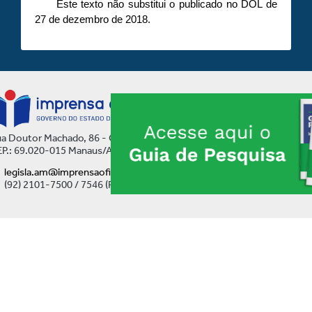
Este texto não substitui o publicado no DOL de
27 de dezembro de 2018.
a Doutor Machado, 86 - Centro
P.: 69.020-015 Manaus/AM
legisla.am@imprensaoficial.am.gov.br
(92) 2101-7500 / 7546 (Ramal)