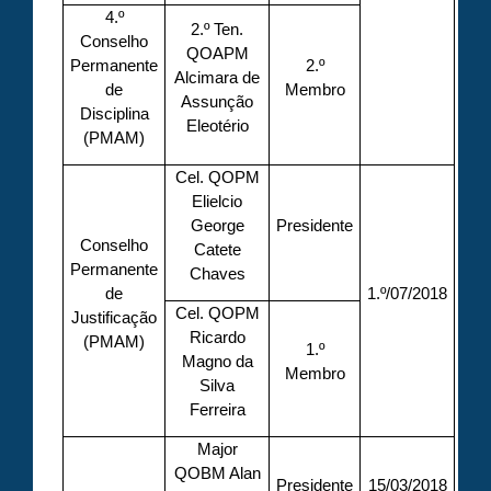
4.º
2.º Ten.
Conselho
QOAPM
Permanente
2.º
Alcimara de
de
Membro
Assunção
Disciplina
Eleotério
(PMAM)
Cel. QOPM
Elielcio
George
Presidente
Conselho
Catete
Permanente
Chaves
de
1.º/07/2018
Cel. QOPM
Justificação
Ricardo
(PMAM)
1.º
Magno da
Membro
Silva
Ferreira
Major
QOBM Alan
Presidente
15/03/2018