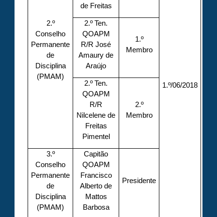
de Freitas
2.º
2.º Ten.
Conselho
QOAPM
1.º
Permanente
R/R José
Membro
de
Amaury de
Disciplina
Araújo
(PMAM)
2.º Ten.
1.º/06/2018
QOAPM
R/R
2.º
Nilcelene de
Membro
Freitas
Pimentel
3.º
Capitão
Conselho
QOAPM
Permanente
Francisco
Presidente
de
Alberto de
Disciplina
Mattos
(PMAM)
Barbosa