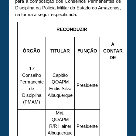
para a composição dos Conselhos Permanentes de
Disciplina da Polícia Militar do Estado do Amazonas,
na forma a seguir especificada:
RECONDUZIR
A
ÓRGÃO
TITULAR
FUNÇÃO
CONTAR
DE
1.º
Conselho
Capitão
Permanente
QOAPM
Presidente
de
Eudis Silva
Disciplina
Albuquerque
(PMAM)
Maj.
QOAPM
R/R Hainer
Presidente
Albuquerque