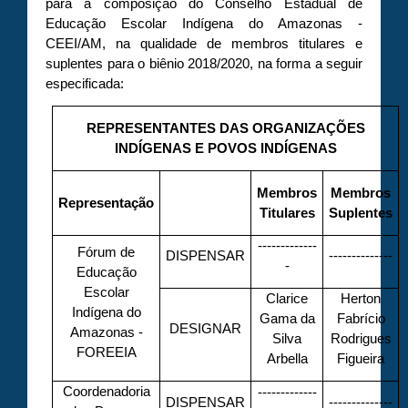
para a composição do Conselho Estadual de
Educação Escolar Indígena do Amazonas -
CEEI/AM, na qualidade de membros titulares e
suplentes para o biênio 2018/2020, na forma a seguir
especificada:
REPRESENTANTES DAS ORGANIZAÇÕES
INDÍGENAS E POVOS INDÍGENAS
Membros
Membros
Representação
Titulares
Suplentes
-------------
Fórum de
DISPENSAR
--------------
-
Educação
Escolar
Clarice
Herton
Indígena do
Gama da
Fabrício
DESIGNAR
Amazonas -
Silva
Rodrigues
FOREEIA
Arbella
Figueira
Coordenadoria
-------------
DISPENSAR
--------------