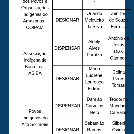
dos Povos e
-
Organizações
Orlando
Zenilton
Indígenas do
DESIGNAR
Melgueiro
de Souza
Amazonas -
da Silva
Ferreira
COIPAM
Antônio de
Aldely
Jesus
DISPENSAR
Alves
Dias
Associação
Paraízo
Campos
Indígena de
Barcelos -
Maria
Celina
ASIBA
Lucilene
DESIGNAR
Peres
Lourenço
Tomas
Fidelis
Damião
Teodorino
DISPENSAR
Carvalho
Manduca
Povos
Neto
Carvalho
Indígenas do
Sebastião
Silbeni
Alto Solimões
DESIGNAR
Ramos
Ovidio