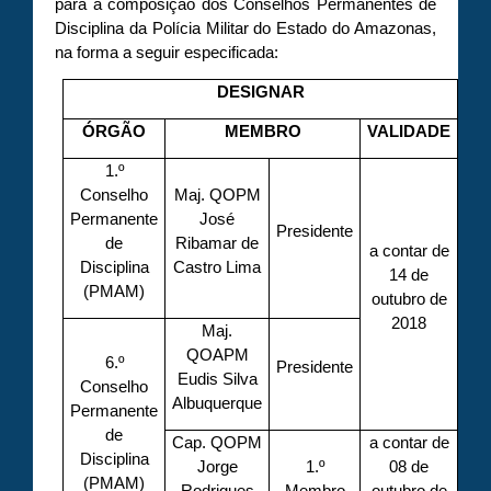
para a composição dos Conselhos Permanentes de
Disciplina da Polícia Militar do Estado do Amazonas,
na forma a seguir especificada:
DESIGNAR
ÓRGÃO
MEMBRO
VALIDADE
1.º
Conselho
Maj. QOPM
Permanente
José
Presidente
de
Ribamar de
a contar de
Disciplina
Castro Lima
14 de
(PMAM)
outubro de
2018
Maj.
QOAPM
6.º
Presidente
Eudis Silva
Conselho
Albuquerque
Permanente
de
Cap. QOPM
a contar de
Disciplina
Jorge
1.º
08 de
(PMAM)
Rodrigues
Membro
outubro de