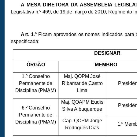
A MESA DIRETORA DA ASSEMBLEIA LEGISL
Legislativa n.º 469, de 19 de março de 2010, Regimento I
Art. 1.º
Ficam aprovados os nomes indicados para a
especificada:
DESIGNAR
ÓRGÃO
MEMBRO
1.º Conselho
Maj. QOPM José
Permanente de
Ribamar de Castro
Presiden
Disciplina (PMAM)
Lima
Maj. QOAPM Eudis
Presiden
6.º Conselho
Silva Albuquerque
Permanente de
Cap. QOPM Jorge
Disciplina (PMAM)
1.º Mem
Rodrigues Dias