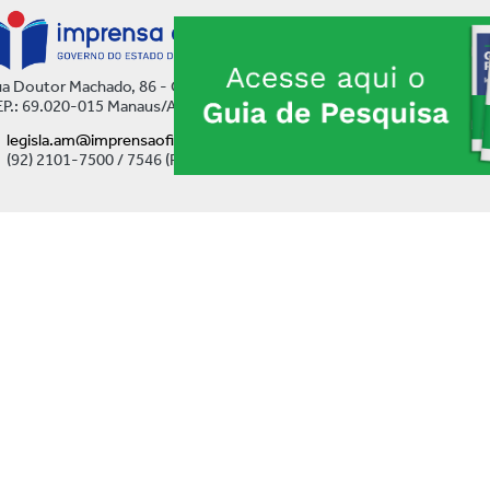
a Doutor Machado, 86 - Centro
P.: 69.020-015 Manaus/AM
legisla.am@imprensaoficial.am.gov.br
(92) 2101-7500 / 7546 (Ramal)