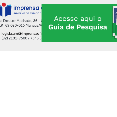
a Doutor Machado, 86 - Centro
P.: 69.020-015 Manaus/AM
legisla.am@imprensaoficial.am.gov.br
(92) 2101-7500 / 7546 (Ramal)