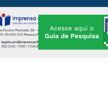
a Doutor Machado, 86 - Centro
P.: 69.020-015 Manaus/AM
legisla.am@imprensaoficial.am.gov.br
(92) 2101-7500 / 7546 (Ramal)