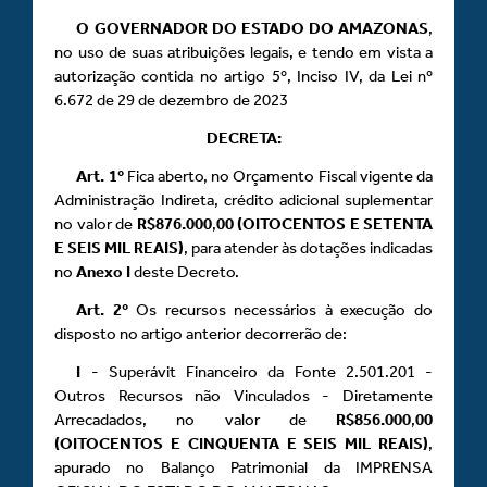
O GOVERNADOR DO ESTADO DO AMAZONAS
,
no uso de suas atribuições legais, e tendo em vista a
autorização contida no artigo 5º, Inciso IV, da Lei nº
6.672 de 29 de dezembro de 2023
DECRETA:
Art.
1º
Fica aberto, no Orçamento Fiscal vigente da
Administração Indireta, crédito adicional suplementar
no valor de
R$876.000
,
00 (OITOCENTOS E SETENTA
E SEIS MIL REAIS)
, para atender às dotações indicadas
no
Anexo
I
deste Decreto.
Art.
2º
Os recursos necessários à execução do
disposto no artigo anterior decorrerão de:
I
- Superávit Financeiro da Fonte 2.501.201 -
Outros Recursos não Vinculados - Diretamente
Arrecadados, no valor de
R$856.000
,
00
(OITOCENTOS E CINQUENTA E SEIS MIL REAIS)
,
apurado no Balanço Patrimonial da IMPRENSA