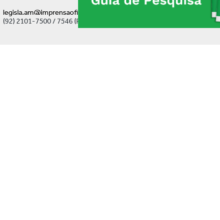
legisla.am@imprensaoficial.am.gov.br
(92) 2101-7500 / 7546 (Ramal)