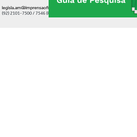
legisla.am@imprensaoficial.am.gov.br
(92) 2101-7500 / 7546 (Ramal)