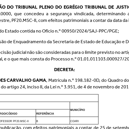
O DO TRIBUNAL PLENO DO EGRÉGIO TRIBUNAL DE JUST
.0000, que concedeu a segurança vindicada, determinando 
estre, PF20.MSC-II, com efeitos patrimoniais a contar da data da
 do Estado contida no Ofício n.º 00950/2024/SAJ-PPC/PGE;
ssão de Enquadramento da Secretaria de Estado de Educação e D
são judicial não são consideradas para o limite previsto no arti
egal, e o que mais consta do Processo n.º 01.01.011103.000927/2
DECRETA:
ES CARVALHO GAMA
, Matrícula n.º 198.182-0D, do Quadro d
 do artigo 24, inciso II, da Lei n.º 3.951, de 4 de novembro de 2
MUNICÍPIO
RGO/CÓDIGO
REFERÊNCIA
OFESSOR PF20.MSC-II
B
COARI
a publicação, com efeitos patrimoniais a contar de 25 de sete