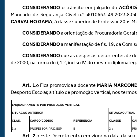
CONSIDERANDO
o trânsito em julgado do
ACÓRDÃ
Mandado de Segurança Cível n.º 4010663-49.2023.8.04
CARVALHO GAMA
, à classe superior de Professor 20hs M
CONSIDERANDO
a orientação da Procuradoria Geral
CONSIDERANDO
a manifestação de fls. 19, da Comi
CONSIDERANDO
que as despesas decorrentes de deci
de 2000, na forma do § 1.º, inciso IV, do mesmo diploma l
Art.
1
.o Fica promovida a docente
MARIA MARCOND
Desporto Escolar, a título de promoção vertical, nos termos
ENQUADRAMENTO POR PROMOÇÃO VERTICAL
SITUAÇÃO ANTERIOR
SITUAÇÃO ATUAL
CLAS.
CARGO/CÓDIGO
REFERÊNCIA
CLASSE
CA
3.a
PROFESSOR PF20.ESP-III
B
2.a
PR
Art.
2
.o Este Decreto entra em vigor na data da su