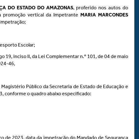
IÇA DO ESTADO DO AMAZONAS
, proferido nos autos do
a promoção vertical da Impetrante
MARIA MARCONDES
 impetração;
esporto Escolar;
go 19, inciso II, da Lei Complementar n.º 101, de 04 de maio
024-46,
o Magistério Público da Secretaria de Estado de Educação e
013, conforme o quadro abaixo especificado:
mbro de 2023, data da impetração do Mandado de Segurança