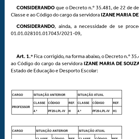
CONSIDERANDO
que o Decreto n.º 35.481, de 22 de de
Classe e ao Código do cargo da servidora
IZANE MARIA D
CONSIDERANDO
, ainda, a necessidade de se proce
01.01.028101.017043/2021-09,
Art.
1.º
Fica corrigido, na forma abaixo, o Decreto n.º 3
ao Código do cargo da servidora
IZANE MARIA DE SOUZ
Estado de Educação e Desporto Escolar:
CARGO
SITUAÇÃO ANTERIOR
SITUAÇÃO ATUAL
CLASSE
CÓDIGO
REF.
CLASSE
CÓDIGO
REF.
PROFESSOR
4.ª
PF20-LPL-IV
H
4.ª
PF20-LPL-IV
H1
CARGO
SITUAÇÃO ANTERIOR
SITUAÇÃO ATUAL