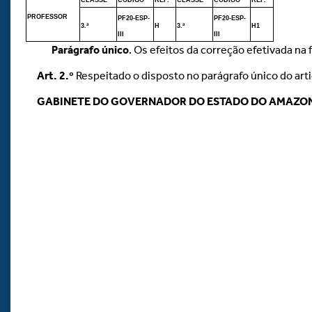
CLASSE
CÓDIGO
REF.
CLASSE
CÓDIGO
REF.
PROFESSOR
PF20-ESP-
PF20-ESP-
3.ª
H
3.ª
H1
III
III
Parágrafo único
. Os efeitos da correção efetivada na
Art.
2.º
Respeitado o disposto no parágrafo único do arti
GABINETE DO GOVERNADOR DO ESTADO DO AMAZO