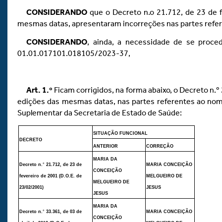
CONSIDERANDO
que o Decreto n.o 21.712, de 23 de f
mesmas datas, apresentaram incorreções nas partes refe
CONSIDERANDO
, ainda, a necessidade de se proced
01.01.017101.018105/2023-37,
Art.
1.º
Ficam corrigidos, na forma abaixo, o Decreto n.º 
edições das mesmas datas, nas partes referentes ao no
Suplementar da Secretaria de Estado de Saúde:
SITUAÇÃO FUNCIONAL
DECRETO
ANTERIOR
CORREÇÃO
MARIA DA
Decreto n.
°
21.712, de 23 de
MARIA CONCEIÇÃO
CONCEIÇÃO
fevereiro de 2001 (D.O.E. de
MELGUEIRO DE
MELGUEIRO DE
23/02/2001)
JESUS
JESUS
MARIA DA
Decreto n.
°
33.361, de 03 de
MARIA CONCEIÇÃO
CONCEIÇÃO