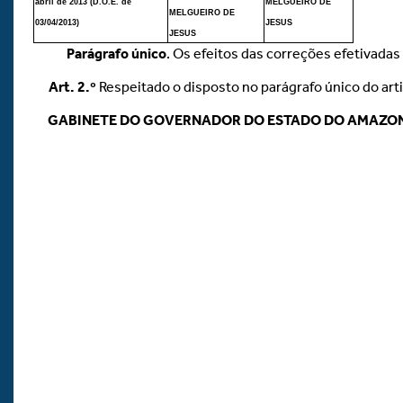
abril de 2013 (D.O.E. de
MELGUEIRO DE
MELGUEIRO DE
03/04/2013)
JESUS
JESUS
Parágrafo único
. Os efeitos das correções efetivadas
Art.
2.º
Respeitado o disposto no parágrafo único do arti
GABINETE DO GOVERNADOR DO ESTADO DO AMAZO