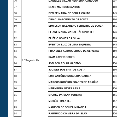
76.
DANIELLE VILLAR FERREIRA CARDOSO
207
77.
DENIS MAR DOS SANTOS
160
78.
DENISE MARIA DE SOUZA COUTO
145
79.
DIRACI NASCIMENTO DE SOUZA
166
80.
EDNILSON NAZARENO FERREIRA DE SOUZA
161
81.
ELIANE MARIA MAGALHÃES PONTES
146
82.
ELIÉZIO GOMES DA SILVA
189
83.
EVERTON LUIZ DE LIMA SIQUEIRA
145
84.
FRANSNEY ALBUQUERQUE DE OLIVEIRA
150
85.
IRAM XAVIER GOMES
154
1.º Sargento PM
86.
JOELSON ROLIM MACEDO
150
87.
JUCINEY DOS SANTOS COSTA
160
88.
LUIZ ANTÔNIO NOGUEIRA GARCIA
146
89.
MARCOS ROGÉRIO SOARES DE ARAÚJO
161
90.
MEIRYBETH NEVES ASSIS
150
91.
MICHEL DA SILVA PEREIRA
161
92.
MOISÉS PIMENTEL
157
93.
NADISON DE SOUZA MIRANDA
159
94.
RAIMUNDO COIMBRA DA SILVA
156