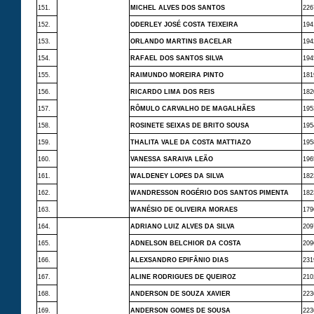
151.
MICHEL ALVES DOS SANTOS
226
152.
ODERLEY JOSÉ COSTA TEIXEIRA
194
153.
ORLANDO MARTINS BACELAR
194
154.
RAFAEL DOS SANTOS SILVA
194
155.
RAIMUNDO MOREIRA PINTO
181
156.
RICARDO LIMA DOS REIS
182
157.
RÔMULO CARVALHO DE MAGALHÃES
195
158.
ROSINETE SEIXAS DE BRITO SOUSA
195
159.
THALITA VALE DA COSTA MATTIAZO
195
160.
VANESSA SARAIVA LEÃO
196
161.
WALDENEY LOPES DA SILVA
182
162.
WANDRESSON ROGÉRIO DOS SANTOS PIMENTA
182
163.
WANÉSIO DE OLIVEIRA MORAES
179
164.
ADRIANO LUIZ ALVES DA SILVA
209
165.
ADNELSON BELCHIOR DA COSTA
209
166.
ALEXSANDRO EPIFÂNIO DIAS
231
167.
ALINE RODRIGUES DE QUEIROZ
210
168.
ANDERSON DE SOUZA XAVIER
223
169.
ANDERSON GOMES DE SOUSA
223