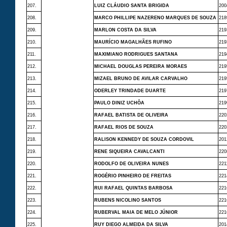
207.
LUIZ CLÁUDIO SANTA BRIGIDA
200
208.
MARCO PHILLIPE NAZERENO MARQUES DE SOUZA
218
209.
MARLON COSTA DA SILVA
219
210.
MAURÍCIO MAGALHÃES RUFINO
219
211.
MAXIMIANO RODRIGUES SANTANA
219
212.
MICHAEL DOUGLAS PEREIRA MORAES
219
213.
MIZAEL BRUNO DE AVILAR CARVALHO
219
214.
ODERLEY TRINDADE DUARTE
219
215.
PAULO DINIZ UCHÔA
219
216.
RAFAEL BATISTA DE OLIVEIRA
220
217.
RAFAEL RIOS DE SOUZA
220
218.
RALISON KENNEDY DE SOUZA CORDOVIL
201
219.
RENE SIQUEIRA CAVALCANTI
220
220.
RODOLFO DE OLIVEIRA NUNES
221
221.
ROGÉRIO PINHEIRO DE FREITAS
221
222.
RUI RAFAEL QUINTAS BARBOSA
221
223.
RUBENS NICOLINO SANTOS
221
224.
RUBERVAL MAIA DE MELO JÚNIOR
221
225.
RUY DIEGO ALMEIDA DA SILVA
201