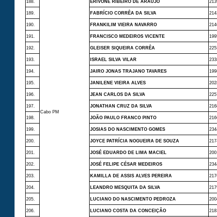
188.
ERIVONE RIBEIRO DE ARAÚJO
213
189.
FABRÍCIO CORRÊA DA SILVA
214
190.
FRANKILIM VIEIRA NAVARRO
214
191.
FRANCISCO MEDEIROS VICENTE
199
192.
GLEISER SIQUEIRA CORRÊA
225
193.
ISRAEL SILVA VILAR
233
194.
JAIRO JONAS TRAJANO TAVARES
199
195.
JANILENE VIEIRA ALVES
202
196.
JEAN CARLOS DA SILVA
225
197.
JONATHAN CRUZ DA SILVA
216
Cabo PM
198.
JOÃO PAULO FRANCO PINTO
216
199.
JOSIAS DO NASCIMENTO GOMES
234
200.
JOYCE PATRÍCIA NOGUEIRA DE SOUZA
217
201.
JOSÉ EDUARDO DE LIMA MACIEL
200
202.
JOSÉ FELIPE CÉSAR MEDEIROS
234
203.
KAMILLA DE ASSIS ALVES PEREIRA
217
204.
LEANDRO MESQUITA DA SILVA
217
205.
LUCIANO DO NASCIMENTO PEDROZA
200
206.
LUCIANO COSTA DA CONCEIÇÃO
218