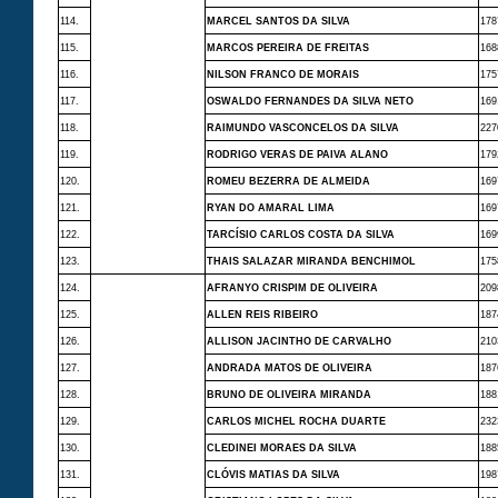
114.
MARCEL SANTOS DA SILVA
178
115.
MARCOS PEREIRA DE FREITAS
168
116.
NILSON FRANCO DE MORAIS
175
117.
OSWALDO FERNANDES DA SILVA NETO
169
118.
RAIMUNDO VASCONCELOS DA SILVA
227
119.
RODRIGO VERAS DE PAIVA ALANO
179
120.
ROMEU BEZERRA DE ALMEIDA
169
121.
RYAN DO AMARAL LIMA
169
122.
TARCÍSIO CARLOS COSTA DA SILVA
169
123.
THAIS SALAZAR MIRANDA BENCHIMOL
175
124.
AFRANYO CRISPIM DE OLIVEIRA
209
125.
ALLEN REIS RIBEIRO
187
126.
ALLISON JACINTHO DE CARVALHO
210
127.
ANDRADA MATOS DE OLIVEIRA
187
128.
BRUNO DE OLIVEIRA MIRANDA
188
129.
CARLOS MICHEL ROCHA DUARTE
232
130.
CLEDINEI MORAES DA SILVA
188
131.
CLÓVIS MATIAS DA SILVA
198