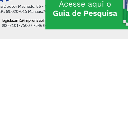
a Doutor Machado, 86 - Centro
P.: 69.020-015 Manaus/AM
legisla.am@imprensaoficial.am.gov.br
(92) 2101-7500 / 7546 (Ramal)