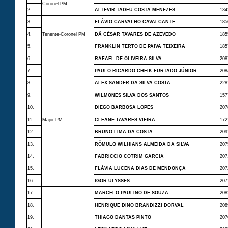
Coronel PM
2.
ALTEVIR TADEU COSTA MENEZES
134
3.
FLÁVIO CARVALHO CAVALCANTE
185
4.
Tenente-Coronel PM
DÃ CÉSAR TAVARES DE AZEVEDO
185
5.
FRANKLIN TERTO DE PAIVA TEIXEIRA
185
6.
RAFAEL DE OLIVEIRA SILVA
208
7.
PAULO RICARDO CHEIK FURTADO JÚNIOR
208
8.
ALEX SANDER DA SILVA COSTA
228
9.
WILMONES SILVA DOS SANTOS
157
10.
DIEGO BARBOSA LOPES
207
11.
Major PM
CLEANE TAVARES VIEIRA
172
12.
BRUNO LIMA DA COSTA
209
13.
RÔMULO WILHIANS ALMEIDA DA SILVA
207
14.
FABRICCIO COTRIM GARCIA
207
15.
FLÁVIA LUCENA DIAS DE MENDONÇA
207
16.
IGOR ULYSSES
207
17.
MARCELO PAULINO DE SOUZA
208
18.
HENRIQUE DINO BRANDIZZI DORVAL
208
19.
THIAGO DANTAS PINTO
207