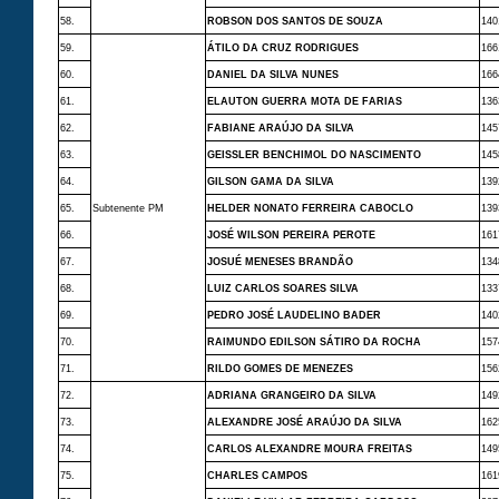
58.
ROBSON DOS SANTOS DE SOUZA
140
59.
ÁTILO DA CRUZ RODRIGUES
166
60.
DANIEL DA SILVA NUNES
166
61.
ELAUTON GUERRA MOTA DE FARIAS
136
62.
FABIANE ARAÚJO DA SILVA
145
63.
GEISSLER BENCHIMOL DO NASCIMENTO
145
64.
GILSON GAMA DA SILVA
139
65.
Subtenente PM
HELDER NONATO FERREIRA CABOCLO
139
66.
JOSÉ WILSON PEREIRA PEROTE
161
67.
JOSUÉ MENESES BRANDÃO
134
68.
LUIZ CARLOS SOARES SILVA
133
69.
PEDRO JOSÉ LAUDELINO BADER
140
70.
RAIMUNDO EDILSON SÁTIRO DA ROCHA
157
71.
RILDO GOMES DE MENEZES
156
72.
ADRIANA GRANGEIRO DA SILVA
149
73.
ALEXANDRE JOSÉ ARAÚJO DA SILVA
162
74.
CARLOS ALEXANDRE MOURA FREITAS
149
75.
CHARLES CAMPOS
161