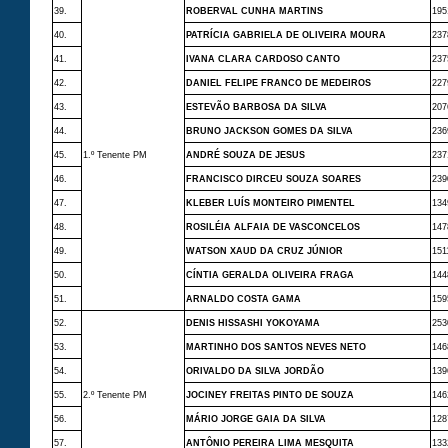
39.
ROBERVAL CUNHA MARTINS
195
40.
PATRÍCIA GABRIELA DE OLIVEIRA MOURA
237
41.
IVANA CLARA CARDOSO CANTO
237
42.
DANIEL FELIPE FRANCO DE MEDEIROS
227
43.
ESTEVÃO BARBOSA DA SILVA
207
44.
BRUNO JACKSON GOMES DA SILVA
236
45.
1.º Tenente PM
ANDRÉ SOUZA DE JESUS
237
46.
FRANCISCO DIRCEU SOUZA SOARES
239
47.
KLEBER LUÍS MONTEIRO PIMENTEL
134
48.
ROSILÉIA ALFAIA DE VASCONCELOS
147
49.
WATSON XAUD DA CRUZ JÚNIOR
151
50.
CÍNTIA GERALDA OLIVEIRA FRAGA
144
51.
ARNALDO COSTA GAMA
159
52.
DENIS HISSASHI YOKOYAMA
253
53.
MARTINHO DOS SANTOS NEVES NETO
146
54.
ORIVALDO DA SILVA JORDÃO
139
55.
2.º Tenente PM
JOCINEY FREITAS PINTO DE SOUZA
146
56.
MÁRIO JORGE GAIA DA SILVA
128
57.
ANTÔNIO PEREIRA LIMA MESQUITA
133