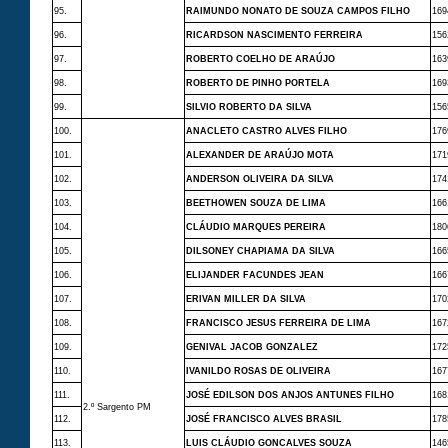
95.
RAIMUNDO NONATO DE SOUZA CAMPOS FILHO
169
96.
RICARDSON NASCIMENTO FERREIRA
156
97.
ROBERTO COELHO DE ARAÚJO
163
98.
ROBERTO DE PINHO PORTELA
169
99.
SILVIO ROBERTO DA SILVA
156
100.
ANACLETO CASTRO ALVES FILHO
176
101.
ALEXANDER DE ARAÚJO MOTA
171
102.
ANDERSON OLIVEIRA DA SILVA
174
103.
BEETHOWEN SOUZA DE LIMA
166
104.
CLÁUDIO MARQUES PEREIRA
180
105.
DILSONEY CHAPIAMA DA SILVA
166
106.
ELIJANDER FACUNDES JEAN
166
107.
ERIVAN MILLER DA SILVA
170
108.
FRANCISCO JESUS FERREIRA DE LIMA
167
109.
GENIVAL JACOB GONZALEZ
172
110.
IVANILDO ROSAS DE OLIVEIRA
167
111.
JOSÉ EDILSON DOS ANJOS ANTUNES FILHO
168
2.º Sargento PM
112.
JOSÉ FRANCISCO ALVES BRASIL
178
113.
LUIS CLÁUDIO GONCALVES SOUZA
146