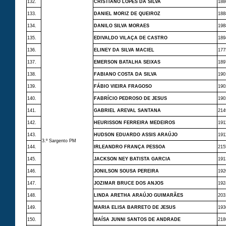
132.
CRISTIANO LOPES DA SILVA
188
133.
DANIEL MORIZ DE QUEIROZ
188
134.
DANILO SILVA MORAES
198
135.
EDIVALDO VILAÇA DE CASTRO
189
136.
ELINEY DA SILVA MACIEL
177
137.
EMERSON BATALHA SEIXAS
189
138.
FABIANO COSTA DA SILVA
190
139.
FÁBIO VIEIRA FRAGOSO
190
140.
FABRÍCIO PEDROSO DE JESUS
190
141.
GABRIEL AREVAL SANTANA
214
142.
HEURISSON FERREIRA MEDEIROS
191
143.
HUDSON EDUARDO ASSIS ARAÚJO
191
3.º Sargento PM
144.
IRLEANDRO FRANÇA PESSOA
215
145.
JACKSON NEY BATISTA GARCIA
191
146.
JONILSON SOUSA PEREIRA
192
147.
JOZIMAR BRUCE DOS ANJOS
192
148.
LINDA ARETHA ARAÚJO GUIMARÃES
203
149.
MARIA ELISA BARRETO DE JESUS
193
150.
MAÍSA JUNNI SANTOS DE ANDRADE
218