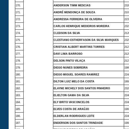
170.
ANDERSON TIMM MESCIAS
232
171.
ANDRÉ MENDONÇA DE SOUZA
210
172.
ANDRESSA FERREIRA DE OLIVEIRA
223
173.
CARLOS HENRIQUE MEDEIROS MOREIRA
232
174.
CLEDSON DA SILVA
212
175.
CLESTIANO ESTHERFASON DA SILVA MARQUES
232
176.
CRISTIAN ALBERT MARTINS TORRES
212
177.
DAVI LIMA BARROSO
212
178.
DELSON PINTO VILAÇA
212
179.
DIEGO NUNES SOBREIRA
198
180.
DIEGO MIGUEL SOARES RAMIREZ
224
181.
DILTON LUIZ MELO DA COSTA
189
182.
ELAYNE MICHELY DOS SANTOS PINHEIRO
232
183.
ELIELTON GAMA DA SILVA
224
184.
ELY BRITO VASCONCELOS
224
185.
ELVES COSTA DE ARAÚJO
199
186.
ELDERLAN RODRIGUES LEITE
224
187.
ENDERSON DOS SANTOS TRINDADE
199