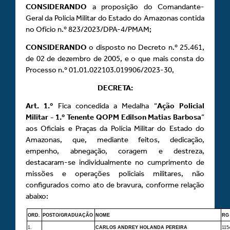
CONSIDERANDO
a proposição do Comandante-
Geral da Polícia Militar do Estado do Amazonas contida
no Ofício n.º 823/2023/DPA-4/PMAM;
CONSIDERANDO
o disposto no Decreto n.º 25.461,
de 02 de dezembro de 2005, e o que mais consta do
Processo n.º 01.01.022103.019906/2023-30,
DECRETA:
Art.
1.º
Fica concedida a Medalha “
Ação Policial
Militar - 1.º Tenente QOPM Edilson Matias Barbosa
”
aos Oficiais e Praças da Polícia Militar do Estado do
Amazonas, que, mediante feitos, dedicação,
empenho, abnegação, coragem e destreza,
destacaram-se individualmente no cumprimento de
missões e operações policiais militares, não
configurados como ato de bravura, conforme relação
abaixo:
ORD.
POSTO/GRADUAÇÃO
NOME
RG
1.
CARLOS ANDREY HOLANDA PEREIRA
115