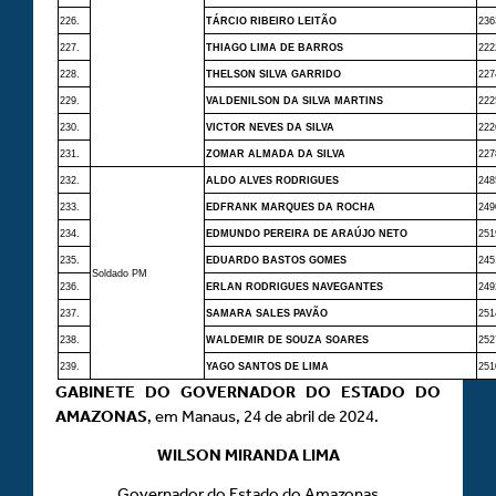
226.
TÁRCIO RIBEIRO LEITÃO
236
227.
THIAGO LIMA DE BARROS
222
228.
THELSON SILVA GARRIDO
227
229.
VALDENILSON DA SILVA MARTINS
222
230.
VICTOR NEVES DA SILVA
222
231.
ZOMAR ALMADA DA SILVA
227
232.
ALDO ALVES RODRIGUES
248
233.
EDFRANK MARQUES DA ROCHA
249
234.
EDMUNDO PEREIRA DE ARAÚJO NETO
251
235.
EDUARDO BASTOS GOMES
245
Soldado PM
236.
ERLAN RODRIGUES NAVEGANTES
249
237.
SAMARA SALES PAVÃO
251
238.
WALDEMIR DE SOUZA SOARES
252
239.
YAGO SANTOS DE LIMA
251
GABINETE DO GOVERNADOR DO ESTADO DO
AMAZONAS
, em Manaus, 24 de abril de 2024.
WILSON MIRANDA LIMA
Governador do Estado do Amazonas