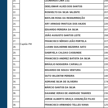
20.
LEONARDO LIMA LUZ
208
21.
ODELISMAR ALVES DOS SANTOS
207
22.
ROSIVELTO DA SILVA VALENTE
207
23.
MAYLON ROSA DA RESSURREIÇÃO
209
24.
ARY ARNOUD PANTOJA DOS ANJOS
228
25.
EDUARDO PEREIRA DA SILVA
207
26.
JOÃO AUGUSTO SANTOS LEITE
208
27.
FRANCISCO SÉRGIO LEÃO PORTELA
227
Capitão PM
28.
LUANN GUILHERME BEZERRA SATO
208
29.
GABRYELA CALDAS CASSUNDE
190
30.
FRANCISCO ANDREZ BATISTA DA SILVA
190
31.
BRÁULIO NOGUEIRA CARVALLO
228
32.
EDUARDO DE SOUZA VENTURA
172
33.
GUTO VALENTIM PEREIRA
190
34.
ADRIANE SILVA DE OLIVEIRA
174
35.
MÁRCIO SANTOS DA SILVA
207
36.
DAIANNE VERAS DE ANDRADE TAVARES
239
37.
JORGE ALBERTO GRAÇA ASSUNÇÃO FILHO
240
38.
FRANCISCO ARMANDO TELLES VIANA
125