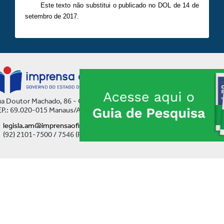
Este texto não substitui o publicado no DOL de 14 de
setembro de 2017.
a Doutor Machado, 86 - Centro
P.: 69.020-015 Manaus/AM
legisla.am@imprensaoficial.am.gov.br
(92) 2101-7500 / 7546 (Ramal)