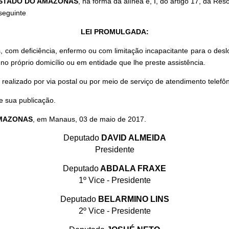
 ESTADO DO AMAZONAS
, na forma da alínea e, I, do artigo 17, da R
seguinte
LEI PROMULGADA:
om deficiência, enfermo ou com limitação incapacitante para o deslo
o no próprio domicílio ou em entidade que lhe preste assistência.
alizado por via postal ou por meio de serviço de atendimento telefôn
de sua publicação.
AMAZONAS
, em Manaus, 03 de maio de 2017.
Deputado
DAVID ALMEIDA
Presidente
Deputado
ABDALA FRAXE
1º Vice - Presidente
Deputado
BELARMINO LINS
2º Vice - Presidente