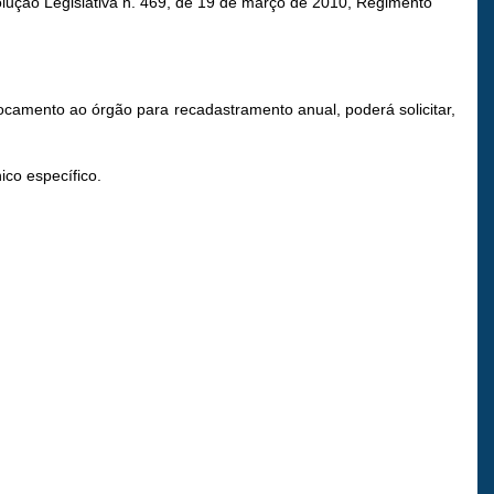
esolução Legislativa n. 469, de 19 de março de 2010, Regimento
camento ao órgão para recadastramento anual, poderá solicitar,
ico específico.