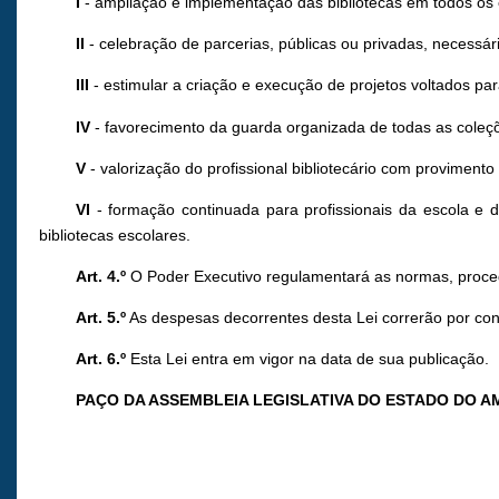
I
- ampliação e implementação das bibliotecas em todos os 
II
- celebração de parcerias, públicas ou privadas, necessári
III
- estimular a criação e execução de projetos voltados par
IV
- favorecimento da guarda organizada de todas as coleçõe
V
- valorização do profissional bibliotecário com proviment
VI
- formação continuada para profissionais da escola e d
bibliotecas escolares.
Art. 4.º
O Poder Executivo regulamentará as normas, proced
Art. 5.º
As despesas decorrentes desta Lei correrão por con
Art. 6.º
Esta Lei entra em vigor na data de sua publicação.
PAÇO DA ASSEMBLEIA LEGISLATIVA DO ESTADO DO 