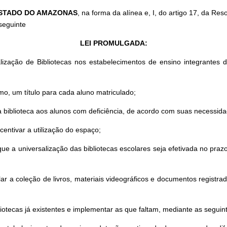
 ESTADO DO AMAZONAS
, na forma da alínea e, I, do artigo 17, da R
seguinte
LEI PROMULGADA:
salização de Bibliotecas nos estabelecimentos de ensino integrant
imo, um título para cada aluno matriculado;
da biblioteca aos alunos com deficiência, de acordo com suas necessida
centivar a utilização do espaço;
ue a universalização das bibliotecas escolares seja efetivada no pra
olar a coleção de livros, materiais videográficos e documentos registr
iotecas já existentes e implementar as que faltam, mediante as segui