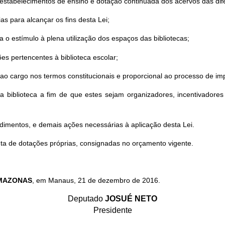
estabelecimentos de ensino e dotação continuada dos acervos das dif
as para alcançar os fins desta Lei;
a o estímulo à plena utilização dos espaços das bibliotecas;
s pertencentes à biblioteca escolar;
o ao cargo nos termos constitucionais e proporcional ao processo de im
a biblioteca a fim de que estes sejam organizadores, incentivadore
imentos, e demais ações necessárias à aplicação desta Lei.
ta de dotações próprias, consignadas no orçamento vigente.
AMAZONAS
, em Manaus, 21 de dezembro de 2016.
Deputado
JOSUÉ NETO
Presidente