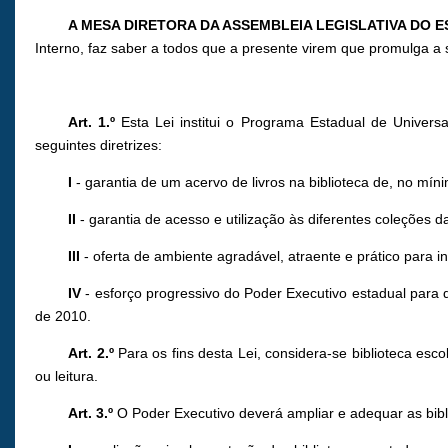
A MESA DIRETORA DA ASSEMBLEIA LEGISLATIVA DO
Interno, faz saber a todos que a presente virem que promulga a 
Art. 1.º
Esta Lei institui o Programa Estadual de Univer
seguintes diretrizes:
I
- garantia de um acervo de livros na biblioteca de, no mín
II
- garantia de acesso e utilização às diferentes coleções 
III
- oferta de ambiente agradável, atraente e prático para in
IV
- esforço progressivo do Poder Executivo estadual para q
de 2010.
Art. 2.º
Para os fins desta Lei, considera-se biblioteca esc
ou leitura.
Art. 3.º
O Poder Executivo deverá ampliar e adequar as bibl