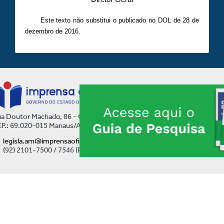
Este texto não substitui o publicado no DOL de 28 de
dezembro de 2016.
a Doutor Machado, 86 - Centro
P.: 69.020-015 Manaus/AM
legisla.am@imprensaoficial.am.gov.br
(92) 2101-7500 / 7546 (Ramal)