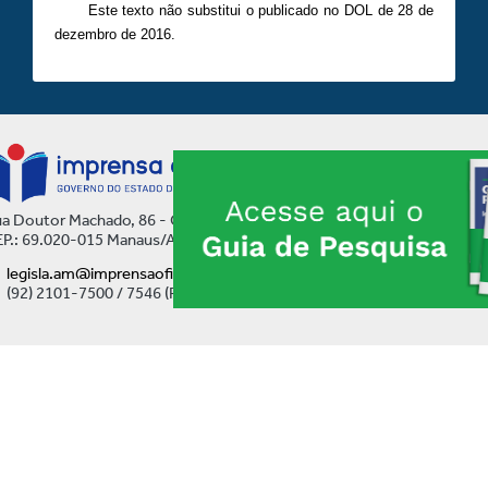
Este texto não substitui o publicado no DOL de 28 de
dezembro de 2016.
a Doutor Machado, 86 - Centro
P.: 69.020-015 Manaus/AM
legisla.am@imprensaoficial.am.gov.br
(92) 2101-7500 / 7546 (Ramal)