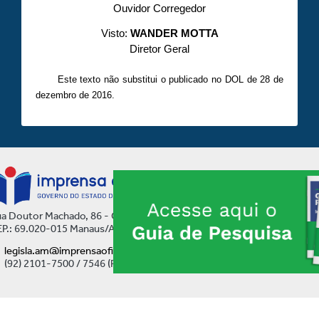
Ouvidor Corregedor
Visto:
WANDER MOTTA
Diretor Geral
Este texto não substitui o publicado no DOL de 28 de
dezembro de 2016.
a Doutor Machado, 86 - Centro
P.: 69.020-015 Manaus/AM
legisla.am@imprensaoficial.am.gov.br
(92) 2101-7500 / 7546 (Ramal)