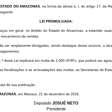
 ESTADO DO AMAZONAS
, na forma da alínea e, I, do artigo 17, da 
seguinte
LEI PROMULGADA:
iços em geral, no âmbito do Estado do Amazonas, a estender suas
us mecanismos de vendas.
o ser amplamente divulgadas, sendo destaque desse anúncio, o alcan
 pagamentos.
º desta Lei implicará em multa de 1.000 UFIR's, que poderá ser agra
 as fiscalizações e as arrecadações das multas, as Secretarias de E
data de sua publicação.
AMAZONAS
, em Manaus, 21 de dezembro de 2016.
Deputado
JOSUÉ NETO
Presidente