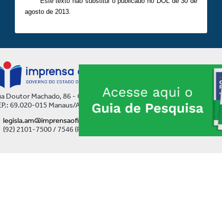
Este texto não substitui o publicado no DOL de 30 de
agosto de 2013.
a Doutor Machado, 86 - Centro
P.: 69.020-015 Manaus/AM
legisla.am@imprensaoficial.am.gov.br
(92) 2101-7500 / 7546 (Ramal)