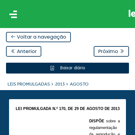
Voltar a navegação
Anterior
Próximo
Baixar diário
IS
LEIS PROMULGADAS
2013
AGOSTO
ES
LEI PROMULGADA N.º 170, DE 29 DE AGOSTO DE 2013
DISPÕE
sobre a
regulamentação
da reprodução e