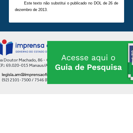
Este texto não substitui o publicado no DOL de 26 de
dezembro de 2013.
a Doutor Machado, 86 - Centro
P.: 69.020-015 Manaus/AM
legisla.am@imprensaoficial.am.gov.br
(92) 2101-7500 / 7546 (Ramal)