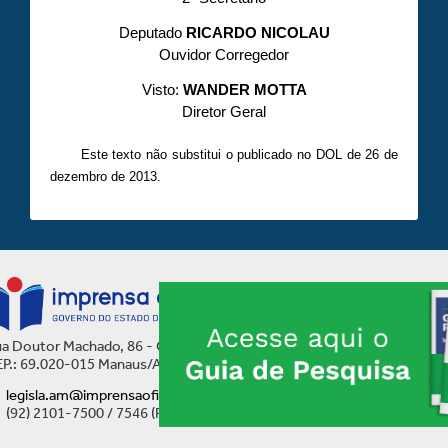
Deputado
RICARDO NICOLAU
Ouvidor Corregedor
Visto:
WANDER MOTTA
Diretor Geral
Este texto não substitui o publicado no DOL de 26 de
dezembro de 2013.
a Doutor Machado, 86 - Centro
P.: 69.020-015 Manaus/AM
legisla.am@imprensaoficial.am.gov.br
(92) 2101-7500 / 7546 (Ramal)