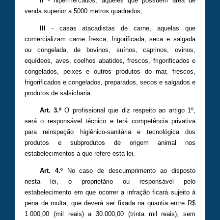
II
- hipermercados, aqueles que possuem área de
venda superior a 5000 metros quadrados;
III
- casas atacadistas de carne, aquelas que
comercializam carne fresca, frigorificada, seca e salgada
ou congelada, de bovinos, suínos, caprinos, ovinos,
equídeos, aves, coelhos abatidos, frescos, frigorificados e
congelados, peixes e outros produtos do mar, frescos,
frigorificados e congelados, preparados, secos e salgados e
produtos de salsicharia.
Art. 3.º
O profissional que diz respeito ao artigo 1º,
será o responsável técnico e terá competência privativa
para reinspeção higiênico-sanitária e tecnológica dos
produtos e subprodutos de origem animal nos
estabelecimentos a que refere esta lei.
Art. 4.º
No caso de descumprimento ao disposto
nesta lei, o proprietário ou responsável pelo
estabelecimento em que ocorrer a infração ficará sujeito à
pena de multa, que deverá ser fixada na quantia entre R$
1.000,00 (mil reais) a 30.000,00 (trinta mil reais), sem