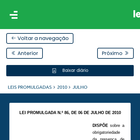
Voltar a navegação
Anterior
Próximo
Baixar diário
IS
LEIS PROMULGADAS
2010
JULHO
ES
LEI PROMULGADA N.º 86, DE 06 DE JULHO DE 2010
DISPÕE
sobre a
obrigatoriedade
da presença de