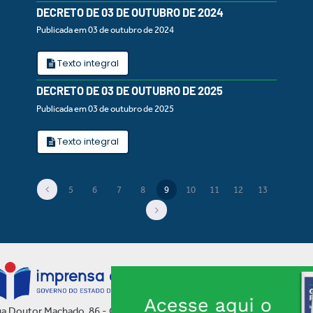
DECRETO DE 03 DE OUTUBRO DE 2024
Publicada em 03 de outubro de 2024
Texto integral
DECRETO DE 03 DE OUTUBRO DE 2025
Publicada em 03 de outubro de 2025
Texto integral
5
6
7
8
9
10
11
12
13
(current)
a Doutor Machado, 86 - Centro