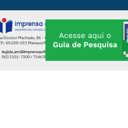
a Doutor Machado, 86 - Centro
P.: 69.020-015 Manaus/AM
legisla.am@imprensaoficial.am.gov.br
(92) 2101-7500 / 7546 (Ramal)