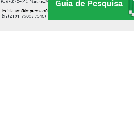
P.: 69.020-015 Manaus/AM
legisla.am@imprensaoficial.am.gov.br
(92) 2101-7500 / 7546 (Ramal)