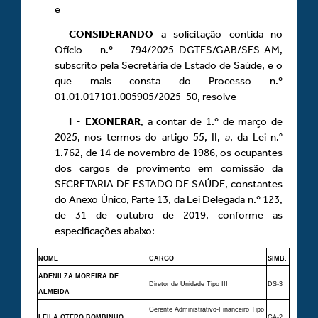
e
CONSIDERANDO
a solicitação contida no
Ofício n.º 794/2025-DGTES/GAB/SES-AM,
subscrito pela Secretária de Estado de Saúde, e o
que mais consta do Processo n.º
01.01.017101.005905/2025-50, resolve
I
-
EXONERAR
, a contar de 1.º de março de
2025, nos termos do artigo 55, II,
a
, da Lei n.°
1.762, de 14 de novembro de 1986, os ocupantes
dos cargos de provimento em comissão da
SECRETARIA DE ESTADO DE SAÚDE, constantes
do Anexo Único, Parte 13, da Lei Delegada n.º 123,
de 31 de outubro de 2019, conforme as
especificações abaixo:
NOME
CARGO
SIMB.
ADENILZA MOREIRA DE
Diretor de Unidade Tipo III
DS-3
ALMEIDA
Gerente Administrativo-Financeiro Tipo
LEILA OTERO BOMBINHO
GA-2