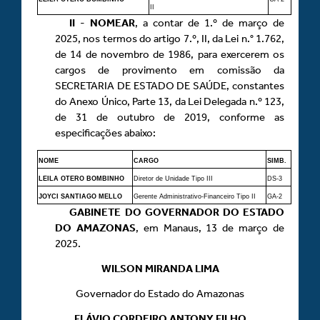
II
II
-
NOMEAR
, a contar de 1.º de março de
2025, nos termos do artigo 7.º, II, da Lei n.° 1.762,
de 14 de novembro de 1986, para exercerem os
cargos de provimento em comissão da
SECRETARIA DE ESTADO DE SAÚDE, constantes
do Anexo Único, Parte 13, da Lei Delegada n.º 123,
de 31 de outubro de 2019, conforme as
especificações abaixo:
NOME
CARGO
SIMB.
LEILA OTERO BOMBINHO
Diretor de Unidade Tipo III
DS-3
JOYCI SANTIAGO MELLO
Gerente Administrativo-Financeiro Tipo II
GA-2
GABINETE DO GOVERNADOR DO ESTADO
DO AMAZONAS
, em Manaus, 13 de março de
2025.
WILSON MIRANDA LIMA
Governador do Estado do Amazonas
FLÁVIO CORDEIRO ANTONY FILHO