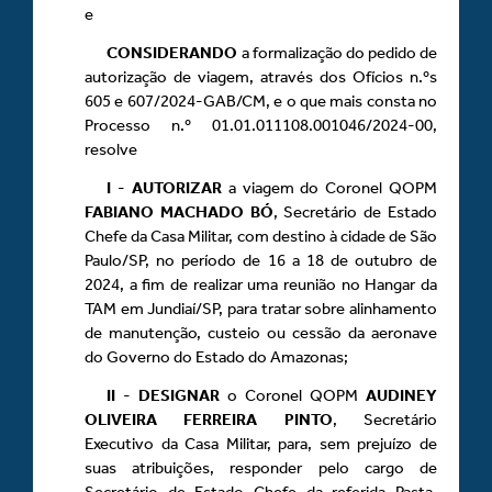
e
CONSIDERANDO
a formalização do pedido de
autorização de viagem, através dos Ofícios n.ºs
605 e 607/2024-GAB/CM, e o que mais consta no
Processo n.º 01.01.011108.001046/2024-00,
resolve
I
-
AUTORIZAR
a viagem do Coronel QOPM
FABIANO MACHADO BÓ
, Secretário de Estado
Chefe da Casa Militar, com destino à cidade de São
Paulo/SP, no período de 16 a 18 de outubro de
2024, a fim de realizar uma reunião no Hangar da
TAM em Jundiaí/SP, para tratar sobre alinhamento
de manutenção, custeio ou cessão da aeronave
do Governo do Estado do Amazonas;
II
-
DESIGNAR
o Coronel QOPM
AUDINEY
OLIVEIRA FERREIRA PINTO
, Secretário
Executivo da Casa Militar, para, sem prejuízo de
suas atribuições, responder pelo cargo de
Secretário de Estado Chefe da referida Pasta,