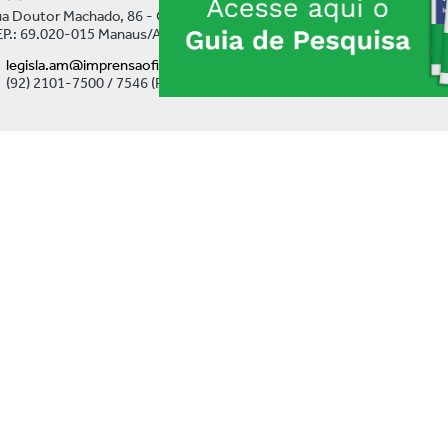
a Doutor Machado, 86 - Centro
P.: 69.020-015 Manaus/AM
legisla.am@imprensaoficial.am.gov.br
(92) 2101-7500 / 7546 (Ramal)