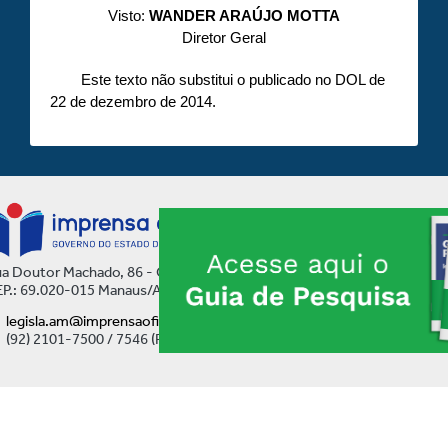
Visto:
WANDER ARAÚJO MOTTA
Diretor Geral
Este texto não substitui o publicado no DOL de
22 de dezembro de 2014.
a Doutor Machado, 86 - Centro
P.: 69.020-015 Manaus/AM
legisla.am@imprensaoficial.am.gov.br
(92) 2101-7500 / 7546 (Ramal)