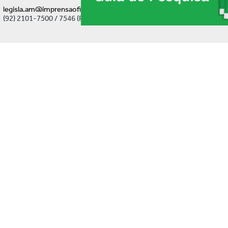
legisla.am@imprensaoficial.am.gov.br
(92) 2101-7500 / 7546 (Ramal)