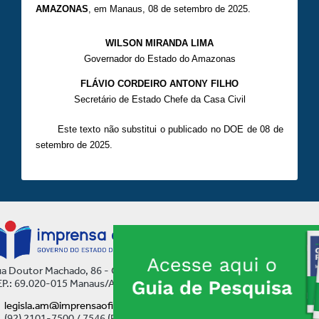
AMAZONAS
, em Manaus, 08 de setembro de 2025.
WILSON MIRANDA LIMA
Governador do Estado do Amazonas
FLÁVIO CORDEIRO ANTONY FILHO
Secretário de Estado Chefe da Casa Civil
Este texto não substitui o publicado no DOE de 08 de
setembro de 2025.
a Doutor Machado, 86 - Centro
P.: 69.020-015 Manaus/AM
legisla.am@imprensaoficial.am.gov.br
(92) 2101-7500 / 7546 (Ramal)