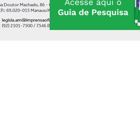
a Doutor Machado, 86 - Centro
P.: 69.020-015 Manaus/AM
legisla.am@imprensaoficial.am.gov.br
(92) 2101-7500 / 7546 (Ramal)