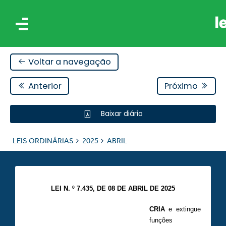
Voltar a navegação
Anterior
Próximo
Baixar diário
IS
LEIS ORDINÁRIAS
2025
ABRIL
ES
LEI N. º 7.435, DE 08 DE ABRIL DE 2025
CRIA
e extingue
funções