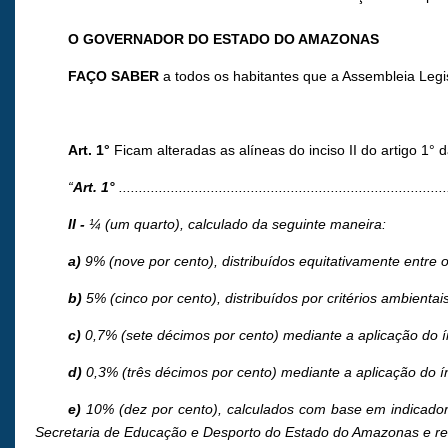
O GOVERNADOR DO ESTADO DO AMAZONAS
FAÇO SABER
a todos os habitantes que a Assembleia Legi
Art. 1
°
Ficam alteradas as alíneas do inciso II do artigo 1
“
Art. 1°
..................................................................................
II -
¼ (um quarto), calculado da seguinte maneira:
a)
9% (nove por cento), distribuídos equitativamente entre 
b)
5% (cinco por cento), distribuídos por critérios ambienta
c)
0,7% (sete décimos por cento) mediante a aplicação do ín
d)
0,3% (três décimos por cento) mediante a aplicação do ín
e)
10% (dez por cento), calculados com base em indicado
Secretaria de Educação e Desporto do Estado do Amazonas e re