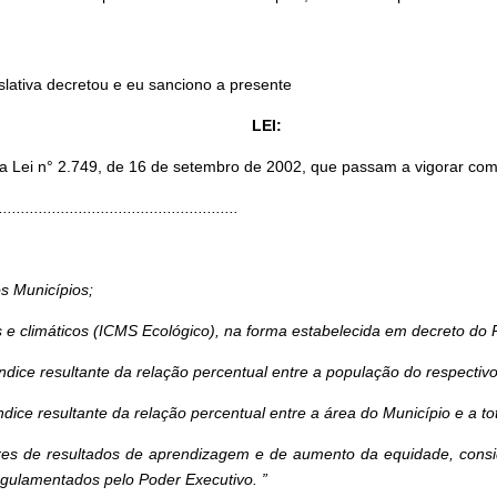
slativa decretou e eu sanciono a presente
LEI:
° da Lei n° 2.749, de 16 de setembro de 2002, que passam a vigorar co
......................................................
os Municípios;
is e climáticos (ICMS Ecológico), na forma estabelecida em decreto do 
dice resultante da relação percentual entre a população do respectiv
dice resultante da relação percentual entre a área do Município e a to
res de resultados de aprendizagem e de aumento da equidade, consi
gulamentados pelo Poder Executivo. ”