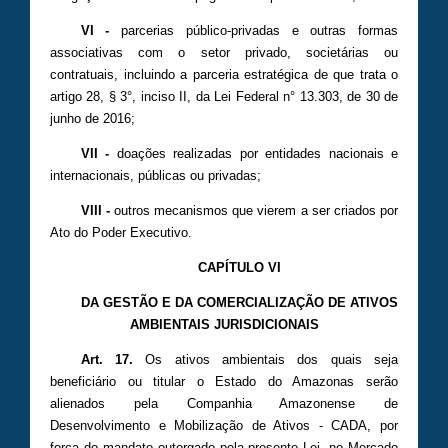
VI -
parcerias público-privadas e outras formas
associativas com o setor privado, societárias ou
contratuais, incluindo a parceria estratégica de que trata o
artigo 28, § 3°, inciso II, da Lei Federal n° 13.303, de 30 de
junho de 2016;
VII -
doações realizadas por entidades nacionais e
internacionais, públicas ou privadas;
VIII -
outros mecanismos que vierem a ser criados por
Ato do Poder Executivo.
CAPÍTULO VI
DA GESTÃO E DA COMERCIALIZAÇÃO DE ATIVOS
AMBIENTAIS JURISDICIONAIS
Art. 17.
Os ativos ambientais dos quais seja
beneficiário ou titular o Estado do Amazonas serão
alienados pela Companhia Amazonense de
Desenvolvimento e Mobilização de Ativos - CADA, por
força do mandato outorgado pela presente Lei, no Mercado