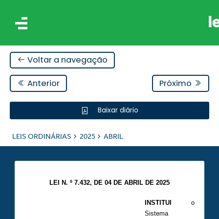
Voltar a navegação
Anterior
Próximo
Baixar diário
IS
LEIS ORDINÁRIAS
2025
ABRIL
ES
LEI N. º 7.432, DE 04 DE ABRIL DE 2025
INSTITUI
o
Sistema