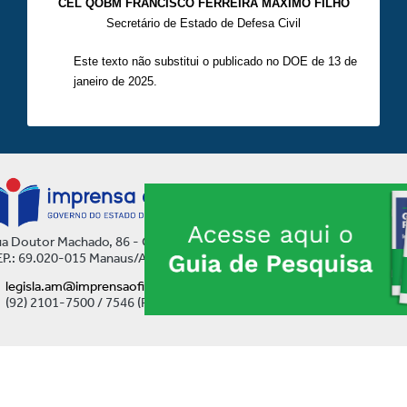
CEL QOBM FRANCISCO FERREIRA MÁXIMO FILHO
Secretário de Estado de Defesa Civil
Este texto não substitui o publicado no DOE de 13 de
janeiro de 2025.
a Doutor Machado, 86 - Centro
P.: 69.020-015 Manaus/AM
legisla.am@imprensaoficial.am.gov.br
(92) 2101-7500 / 7546 (Ramal)