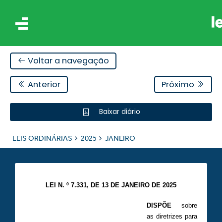
Voltar a navegação
Anterior
Próximo
Baixar diário
IS
LEIS ORDINÁRIAS
2025
JANEIRO
ES
LEI N. º 7.331, DE 13 DE JANEIRO DE 2025
DISPÕE
sobre
as diretrizes para