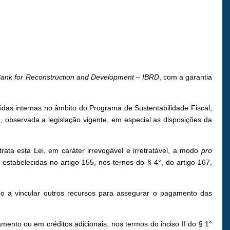
 Bank for Reconstruction and Development – IBRD
, com a garantia
vidas internas no âmbito do Programa de Sustentabilidade Fiscal,
 observada a legislação vigente, em especial as disposições da
rata esta Lei, em caráter irrevogável e irretratável, a modo
pro
s estabelecidas no artigo 155, nos ternos do § 4°, do artigo 167,
ado a vincular outros recursos para assegurar o pagamento das
ento ou em créditos adicionais, nos termos do inciso II do § 1°