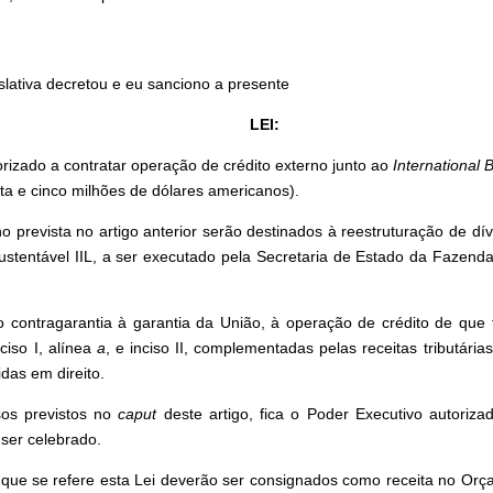
slativa decretou e eu sanciono a presente
LEI:
izado a contratar operação de crédito externo junto ao
International
ta e cinco milhões de dólares americanos).
 prevista no artigo anterior serão destinados à reestruturação de dí
tentável IIL, a ser executado pela Secretaria de Estado da Fazenda,
 contragarantia à garantia da União, à operação de crédito de que t
ciso I, alínea
a
, e inciso II, complementadas pelas receitas tributária
das em direito.
sos previstos no
caput
deste artigo, fica o Poder Executivo autoriz
 ser celebrado.
que se refere esta Lei deverão ser consignados como receita no Orçam