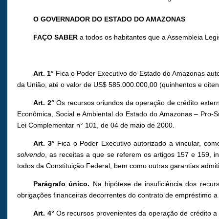
O GOVERNADOR DO ESTADO DO AMAZONAS
FAÇO SABER
a todos os habitantes que a Assembleia Legi
Art. 1°
Fica o Poder Executivo do Estado do Amazonas autor
da União, até o valor de US$ 585.000.000,00 (quinhentos e oiten
Art. 2°
Os recursos oriundos da operação de crédito externo
Econômica, Social e Ambiental do Estado do Amazonas – Pro-Sus
Lei Complementar n° 101, de 04 de maio de 2000.
Art. 3°
Fica o Poder Executivo autorizado a vincular, como
solvendo
, as receitas a que se referem os artigos 157 e 159, in
todos da Constituição Federal, bem como outras garantias admiti
Parágrafo único.
Na hipótese de insuficiência dos recur
obrigações financeiras decorrentes do contrato de empréstimo a
Art. 4°
Os recursos provenientes da operação de crédito a 